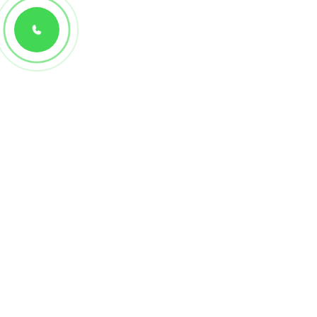
+7(965) 359-88-88
КОНТАКТЫ
+7(965) 359-88-88
Бентли Трейд
bdru@mail.ru