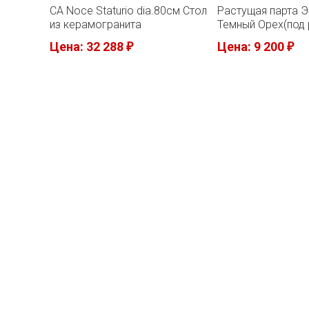
CA Noce Staturio dia.80см Стол
Растущая парта 
из керамогранита
Темный Орех(под 
190см)
Цена: 32 288
Цена: 9 200
₽
₽