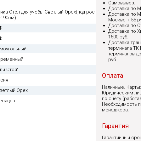
Самовывоз.
Доставка по М
ика Стол для учебы Светлый Орех(под рост
Доставка по М
-190см)
Москве + 55 ру
Доставка по С
Ф
Доставка по Х
1500 руб.
Ф
Доставка тран
терминала ТК П
моугольный
терминалов др
временный
руб.
ви Стоя"
Оплата
сия
Наличные. Карты: 
ветлый Орех
Юридическим лиц
по счёту (работа
есяцев
Необходимость п
менеджера.
Гарантия
Гарантийный сро