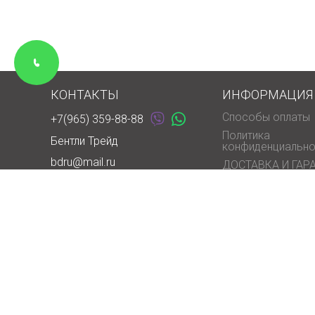
КОНТАКТЫ
ИНФОРМАЦИЯ
Способы оплаты
+7(965) 359-88-88
Политика
Бентли Трейд
конфиденциально
bdru@mail.ru
ДОСТАВКА И ГАР
График работы магазина:
МАГАЗИНЫ
Ежедневно 10:00 - 20:00
О БЕНТЛИ ТРЕЙД
Адрес:
ПАРТНЕРАМ
МО, г. Химки, мкрн. Сходня, ул.
Условия обработ
Некрасова, д. 13 (Магазин
ВАКАНСИИ
"Мебель" - Сходня мкр.)
Остановка автобуса
КОНТАКТЫ
"Мебельная фабрика Сходня
Закон о защите п
мебель".
потребителей