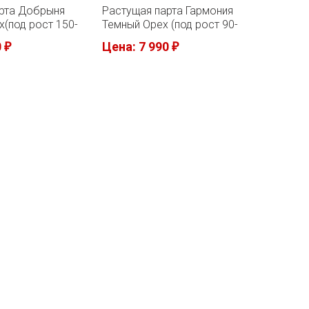
рта Добрыня
Растущая парта Гармония
Растущ
х(под рост 150-
Темный Орех (под рост 90-
Светлый
160см)
160см)
0
Цена: 7 990
Цена: 
₽
₽