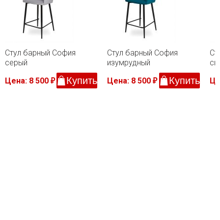
Стул барный София
Стул барный София
Ст
серый
изумрудный
св
Купить
Купить
Цена: 8 500
Цена: 8 500
Це
₽
₽