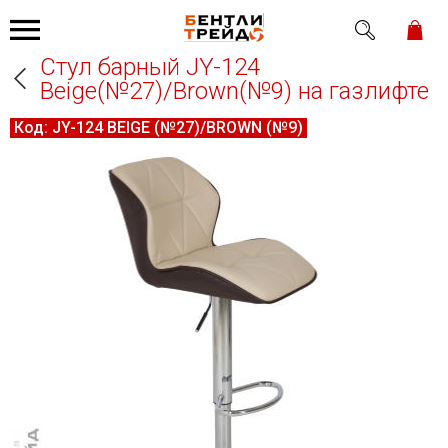
Стул барный JY-124
Beige(№27)/Brown(№9) на газлифте
Код:
JY-124 BEIGE (№27)/BROWN (№9)