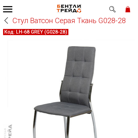
Стул Ватсон Серая Ткань G028-28
Код:
LH-68 GREY (G028-28)